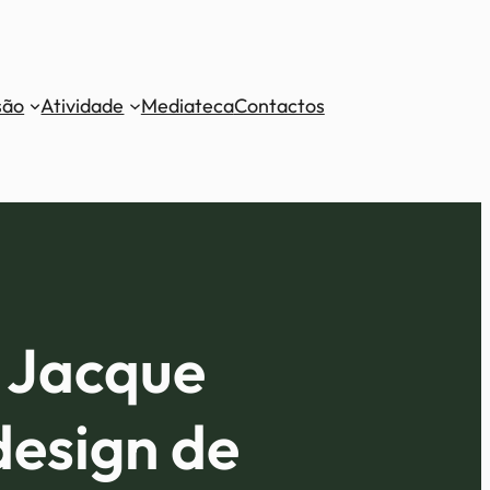
são
Atividade
Mediateca
Contactos
a Jacque
design de