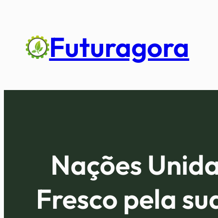
Saltar
para
Futuragora
o
conteúdo
Nações Unida
Fresco pela su